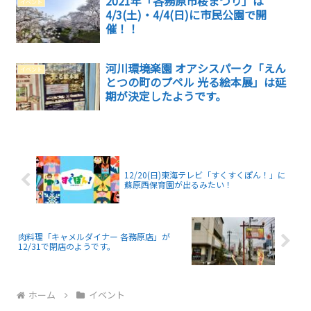
2021年「各務原市桜まつり」は
イベント
4/3(土)・4/4(日)に市民公園で開
催！！
河川環境楽園 オアシスパーク「えん
イベント
とつの町のプペル 光る絵本展」は延
期が決定したようです。
12/20(日)東海テレビ「すくすくぽん！」に
蘇原西保育園が出るみたい！
肉料理「キャメルダイナー 各務原店」が
12/31で閉店のようです。
ホーム
イベント