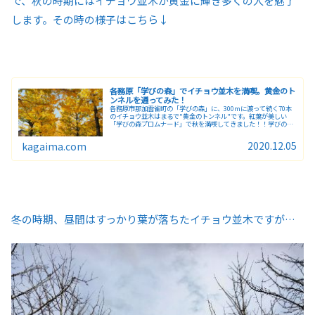
で、秋の時期にはイチョウ並木が黄金に輝き多くの人を魅了
します。その時の様子はこちら↓
各務原「学びの森」でイチョウ並木を満喫。黄金のト
ンネルを通ってみた！
各務原市那加雲雀町の「学びの森」に、300mに渡って続く70本
のイチョウ並木はまるで"黄金のトンネル"です。紅葉が美しい
「学びの森プロムナード」で秋を満喫してきました！！学びの森
とは？？各務原にある「学びの森」は旧岐阜大学農場跡地に整備
され
2020.12.05
kagaima.com
冬の時期、昼間はすっかり葉が落ちたイチョウ並木ですが…