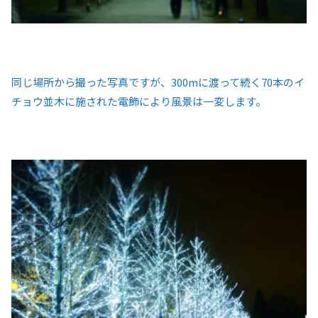
同じ場所から撮った写真ですが、300mに渡って続く70本のイ
チョウ並木に施された電飾により風景は一変します。