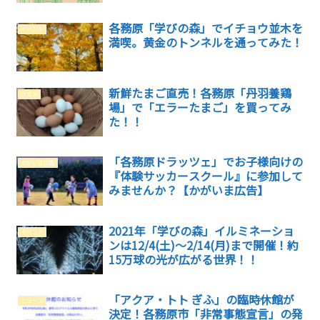
各務原「学びの森」でイチョウ並木を
イベント
満喫。黄金のトンネルを通ってみた！
新鮮たまご直売！各務原「丹羽養鶏
グルメ
場」で「エラーたまご」を買ってみ
た！！
「各務原ドラッツェ​」でお子様向けの
かがいま広告
『体験サッカースクール』に参加して
みませんか？【かがいま広告】
2021年「学びの森」イルミネーショ
イベント
ンは12/4(土)～2/14(月)まで開催！約
15万球の光が広がる世界！！
「アクア・トト ぎふ」の臨時休館が
ニュース
決定！各務原市「非常事態宣言」の発