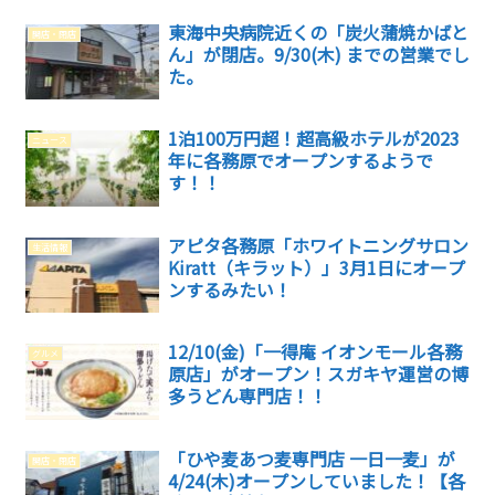
東海中央病院近くの「炭火蒲焼かばと
開店・閉店
ん」が閉店。9/30(木) までの営業でし
た。
1泊100万円超！超高級ホテルが2023
ニュース
年に各務原でオープンするようで
す！！
アピタ各務原「ホワイトニングサロン
生活情報
Kiratt（キラット）」3月1日にオープ
ンするみたい！
12/10(金)「一得庵 イオンモール各務
グルメ
原店」がオープン！スガキヤ運営の博
多うどん専門店！！
「ひや麦あつ麦専門店 一日一麦」が
開店・閉店
4/24(木)オープンしていました！【各