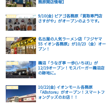
務原開店情報】
9/10(金) ピアゴ各務原「買取専門店
生活情報
さすがや」がオープンのようです。
名古屋の人気ラーメン店「フジヤマ
グルメ
55 イオン各務原」が10/23（金）オー
プン！
鵜沼「うなぎ亭 一歩(いちほ)」が
開店・閉店
12/19オープン！モスバーガー鵜沼店
の跡地に。
10/22(金) イオンモール各務原
開店・閉店
「ABstore」がオープン！スマートフ
ォングッズのお店！！