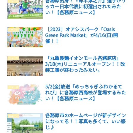
各務原出身！『鈴木淳之介』選手がサ
ニュース
ッカー日本代表に初選出されたみた
い！【各務原ニュース】
［2023］オアシスパーク「Oasis
イベント
Green Park Market」が4/16(日)開
催！！
「丸亀製麺イオンモール各務原店」
ニュース
3/18(木)リニューアルオープン！！改
装工事が終わったみたい。
5/2(金)放送「めっちゃぎふわかるて
ニュース
れび」に各務原西高校が登場するみた
い！【各務原ニュース】
各務原市のホームページが新デザイン
ニュース
になってる！！写真も多くて、いい感
じ♪