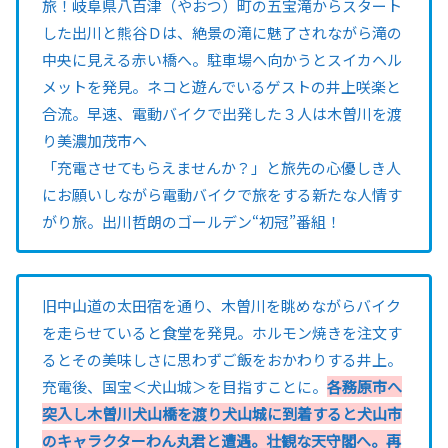
旅！岐阜県八百津（やおつ）町の五宝滝からスタート
した出川と熊谷Ｄは、絶景の滝に魅了されながら滝の
中央に見える赤い橋へ。駐車場へ向かうとスイカヘル
メットを発見。ネコと遊んでいるゲストの井上咲楽と
合流。早速、電動バイクで出発した３人は木曽川を渡
り美濃加茂市へ
「充電させてもらえませんか？」と旅先の心優しき人
にお願いしながら電動バイクで旅をする新たな人情す
がり旅。出川哲朗のゴールデン“初冠”番組！
旧中山道の太田宿を通り、木曽川を眺めながらバイク
を走らせていると食堂を発見。ホルモン焼きを注文す
るとその美味しさに思わずご飯をおかわりする井上。
充電後、国宝＜犬山城＞を目指すことに。
各務原市へ
突入し木曽川犬山橋を渡り犬山城に到着すると犬山市
のキャラクターわん丸君と遭遇。壮観な天守閣へ。再