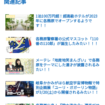
関連記事
1泊100万円超！超高級ホテルが2023
ニュース
年に各務原でオープンするようで
す！！
各務原警察署の公式マスコット「110
ニュース
番の110郎」が誕生したみたい！！！
メーテレ「地産地笑まんざい」で各務
ニュース
原をテーマにした漫才が披露されるみ
たい！！
岐阜かかみがはら航空宇宙博物館で特
イベント
別企画展「ユーリ・ガガーリン物語」
が3/20(土)から開催されるみたい！！