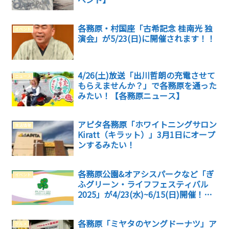
各務原・村国座「古希記念 桂南光 独
イベント
演会」が5/23(日)に開催されます！！
4/26(土)放送「出川哲朗の充電させて
ニュース
もらえませんか？」で各務原を通った
みたい！【各務原ニュース】
アピタ各務原「ホワイトニングサロン
生活情報
Kiratt（キラット）」3月1日にオープ
ンするみたい！
各務原公園&オアシスパークなど「ぎ
イベント
ふグリーン・ライフフェスティバル
2025」が4/23(水)~6/15(日)開催！！
【各務原イベント】
各務原「ミヤタのヤングドーナツ」ア
グルメ