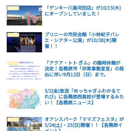
「ゲンキー川島河田店」が10/15(木)
生活情報
にオープンしていました！
プリニーの市民会館「小林紀子バレ
イベント
エ・シアター公演」が10/28(木)開
催！！
「アクア・トト ぎふ」の臨時休館が
ニュース
決定！各務原市「非常事態宣言」の発
出に伴い9月12日（日）まで。
5/2(金)放送「めっちゃぎふわかるて
ニュース
れび」に各務原西高校が登場するみた
い！【各務原ニュース】
オアシスパーク「ママズフェスタ」が
イベント
5/24(土)・25(日)開催！！【各務原イ
ベント】