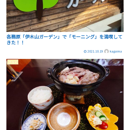
各務原「伊木山ガーデン」で「モーニング」を満喫して
きた！！
2021.10.19
kagaima
グルメ