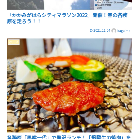
「かかみがはらシティマラソン2022」開催！春の各務
原を走ろう！！
2021.11.04
kagaima
グルメ
各務原「馬喰一代」で贅沢ランチ！「飛騨牛の焼肉」を