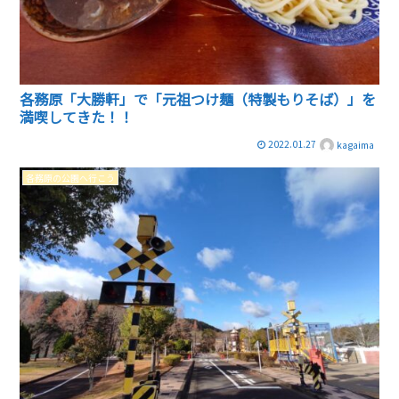
各務原「大勝軒」で「元祖つけ麺（特製もりそば）」を
満喫してきた！！
2022.01.27
kagaima
各務原の公園へ行こう