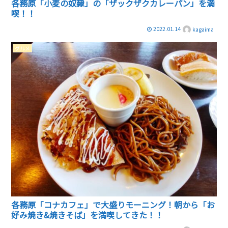
各務原「小麦の奴隷」の「ザックザクカレーパン」を満
喫！！
2022.01.14
kagaima
グルメ
各務原「コナカフェ」で大盛りモーニング！朝から「お
好み焼き&焼きそば」を満喫してきた！！