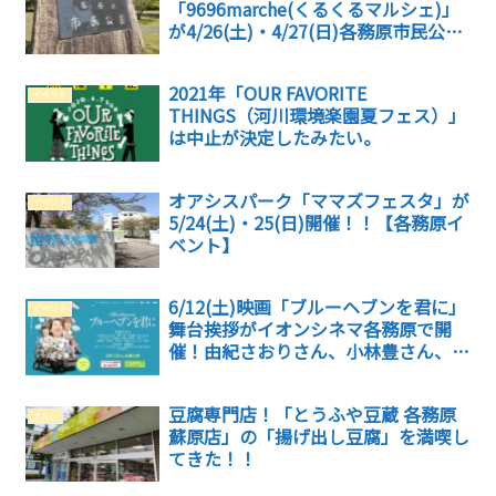
「9696marche(くるくるマルシェ)」
が4/26(土)・4/27(日)各務原市民公園
で開催！【各務原イベント】
2021年「OUR FAVORITE
イベント
THINGS（河川環境楽園夏フェス）」
は中止が決定したみたい。
オアシスパーク「ママズフェスタ」が
イベント
5/24(土)・25(日)開催！！【各務原イ
ベント】
6/12(土)映画「ブルーヘブンを君に」
イベント
舞台挨拶がイオンシネマ各務原で開
催！由紀さおりさん、小林豊さん、本
田剛文さんがやってくる！
豆腐専門店！「とうふや豆蔵 各務原
グルメ
蘇原店」の「揚げ出し豆腐」を満喫し
てきた！！