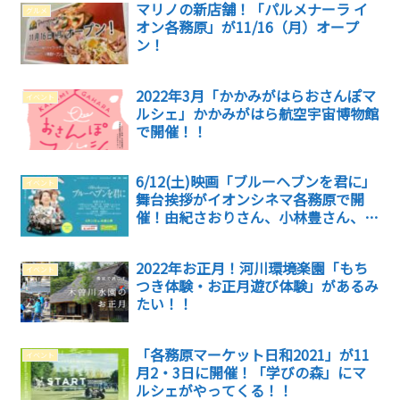
マリノの新店舗！「パルメナーラ イ
グルメ
オン各務原」が11/16（月）オープ
ン！
2022年3月「かかみがはらおさんぽマ
イベント
ルシェ」かかみがはら航空宇宙博物館
で開催！！
6/12(土)映画「ブルーヘブンを君に」
イベント
舞台挨拶がイオンシネマ各務原で開
催！由紀さおりさん、小林豊さん、本
田剛文さんがやってくる！
2022年お正月！河川環境楽園「もち
イベント
つき体験・お正月遊び体験」があるみ
たい！！
「各務原マーケット日和2021」が11
イベント
月2・3日に開催！「学びの森」にマ
ルシェがやってくる！！