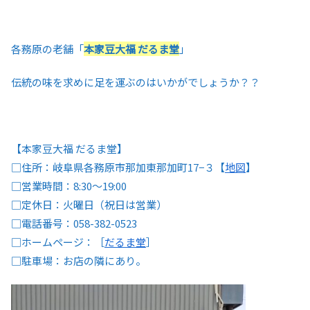
各務原の老舗「
本家豆大福 だるま堂
」
伝統の味を求めに足を運ぶのはいかがでしょうか？？
【本家豆大福 だるま堂】
□住所：岐阜県各務原市那加東那加町17−３【
地図
】
□営業時間：8:30～19:00
□定休日：火曜日（祝日は営業）
□電話番号：058-382-0523
□ホームページ：［
だるま堂
］
□駐車場：お店の隣にあり。