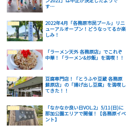
ン2021」は中止が決定したようで
す…
2022年4月「各務原市民プール」リニ
ニュース
ューアルオープン！どうなってるか楽
しみ！
「ラーメン天外 各務原店」でこれぞ
グルメ
中華！「ラーメン&炒飯」を満喫！！
豆腐専門店！「とうふや豆蔵 各務原
グルメ
蘇原店」の「揚げ出し豆腐」を満喫し
てきた！！
「なかなか良い日VOL.2」5/11(日)に
イベント
那加公園エリアで開催！【各務原イベ
ント】