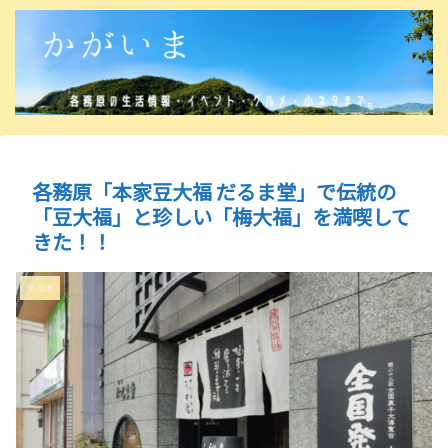
各務原「本家豆大福 だるま堂」で伝統の
「豆大福」と珍しい「梅大福」を満喫して
きた！！
グルメ