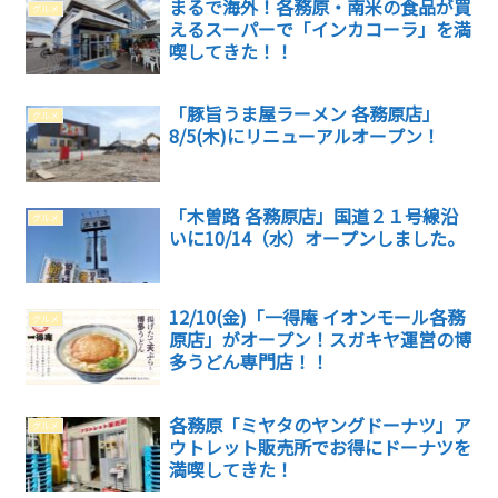
まるで海外！各務原・南米の食品が買
グルメ
えるスーパーで「インカコーラ」を満
喫してきた！！
「豚旨うま屋ラーメン 各務原店」
グルメ
8/5(木)にリニューアルオープン！
「木曽路 各務原店」国道２１号線沿
グルメ
いに10/14（水）オープンしました。
12/10(金)「一得庵 イオンモール各務
グルメ
原店」がオープン！スガキヤ運営の博
多うどん専門店！！
各務原「ミヤタのヤングドーナツ」ア
グルメ
ウトレット販売所でお得にドーナツを
満喫してきた！