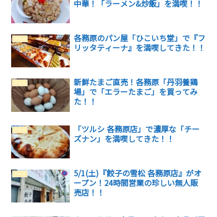
中華！「ラーメン&炒飯」を満喫！！
各務原のパン屋「ひこいち堂」で『フ
グルメ
リッタティーナ』を満喫してきた！！
新鮮たまご直売！各務原「丹羽養鶏
グルメ
場」で「エラーたまご」を買ってみ
た！！
「ツルシ 各務原店」で濃厚な「チー
グルメ
ズナン」を満喫してきた！！
5/1(土)『餃子の雪松 各務原店』がオ
グルメ
ープン！24時間営業の珍しい無人販
売店！！