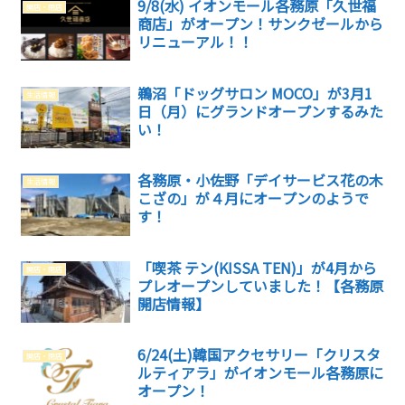
9/8(水) イオンモール各務原「久世福
開店・閉店
商店」がオープン！サンクゼールから
リニューアル！！
鵜沼「ドッグサロン MOCO」が3月1
生活情報
日（月）にグランドオープンするみた
い！
各務原・小佐野「デイサービス花の木
生活情報
こざの」が４月にオープンのようで
す！
「喫茶 テン(KISSA TEN)」が4月から
開店・閉店
プレオープンしていました！【各務原
開店情報】
6/24(土)韓国アクセサリー「クリスタ
開店・閉店
ルティアラ」がイオンモール各務原に
オープン！