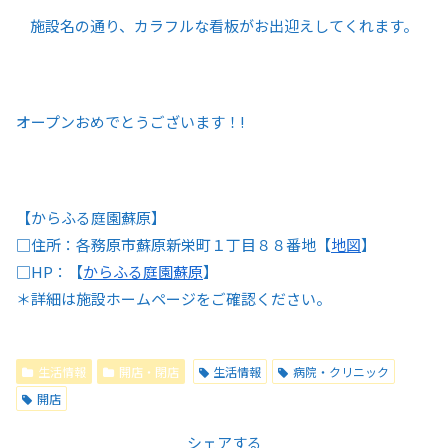
施設名の通り、カラフルな看板がお出迎えしてくれます。
オープンおめでとうございます！!
【からふる庭園蘇原】
□住所：各務原市蘇原新栄町１丁目８８番地【
地図
】
□HP：【
からふる庭園蘇原
】
＊詳細は施設ホームページをご確認ください。
生活情報
開店・閉店
生活情報
病院・クリニック
開店
シェアする