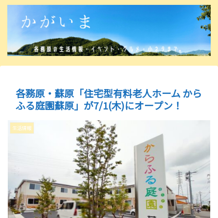
各務原・蘇原「住宅型有料老人ホーム から
ふる庭園蘇原」が7/1(木)にオープン！
生活情報