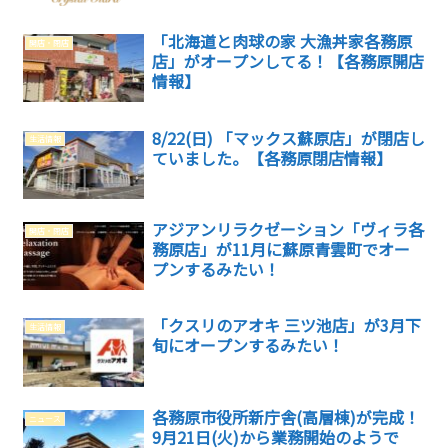
「北海道と肉球の家 大漁丼家各務原
開店・閉店
店」がオープンしてる！【各務原開店
情報】
8/22(日) 「マックス蘇原店」が閉店し
生活情報
ていました。【各務原閉店情報】
アジアンリラクゼーション「ヴィラ各
開店・閉店
務原店」が11月に蘇原青雲町でオー
プンするみたい！
「クスリのアオキ 三ツ池店」が3月下
生活情報
旬にオープンするみたい！
各務原市役所新庁舎(高層棟)が完成！
ニュース
9月21日(火)から業務開始のようで