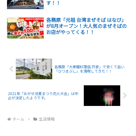
す！！
各務原「元祖 台湾まぜそば はなび」
グルメ
が8月オープン！大人気のまぜそばの
お店がやってくる！！
各務原「大衆鰻料理店 阡家」で安くて旨い
「ひつまぶし」を満喫してきた！！
2021年「おがせ池夏まつり花火大会」は中
止が決定したようです。
ホーム
生活情報